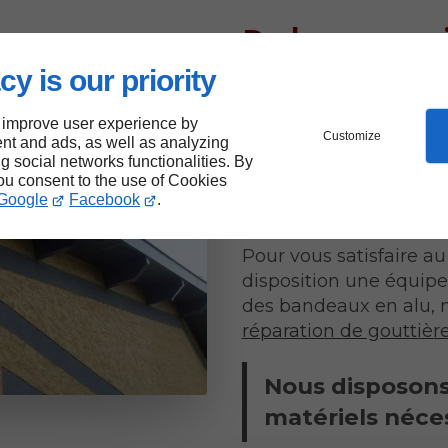
De bonnes ra
vos travaux
cy is our priority
 improve user experience by
Nous confier la pose de
Customize
nt and ads, as well as analyzing
la qualité. Nous vous 
ng social networks functionalities. By
you consent to the use of Cookies
exigences. De plus, n
Google
Facebook
.
nécessaires pour mener
Pour vous satisfaire a
disposition une équipe 
des bandeaux en alu, n
réparation de gouttière
Nous disposons
matériels néces