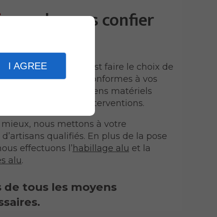
isons
de nous confier
I AGREE
 bandeaux en alu, c’est faire le choix de
assurons des travaux conformes à vos
ous disposons des moyens matériels
 à bien toutes nos interventions.
u mieux, nous mettons à votre
d’artisans qualifiés. En plus de la pose
ous effectuons l’
habillage alu
et la
s alu
.
 de tous les moyens
saires.