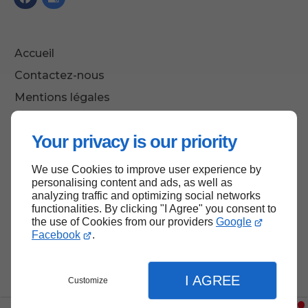
Accueil
Contactez-nous
Mentions légales
Plan du site
Your privacy is our priority
We use Cookies to improve user experience by
Haut de page
personalising content and ads, as well as
analyzing traffic and optimizing social networks
functionalities. By clicking "I Agree" you consent to
the use of Cookies from our providers
Google
Facebook
.
I AGREE
Customize